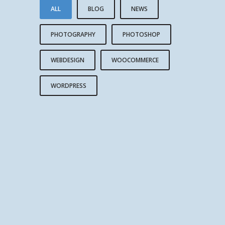
ALL
BLOG
NEWS
PHOTOGRAPHY
PHOTOSHOP
WEBDESIGN
WOOCOMMERCE
WORDPRESS
LIFE IS A CHOICE
REACH FOR THE STARS
LIVE AND LET LIVE
HAPPINESS IS A CHOICE
LEADERSHIP IS INFLUENCE
LOVE IS LOVE’S REWARD
AN ADVENTURE
LOVE CONQUERS ALL
TO TRAVEL IS TO LIVE
LOVE THE LIFE YOU LIVE