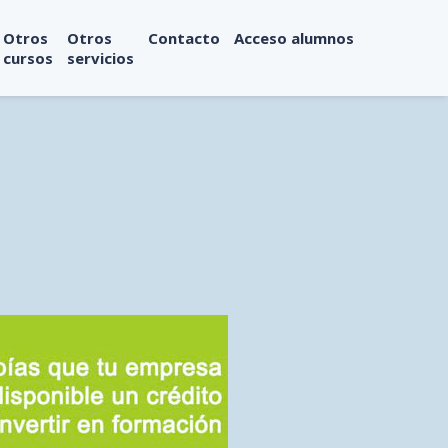
Otros
Otros
Contacto
Acceso alumnos
cursos
servicios