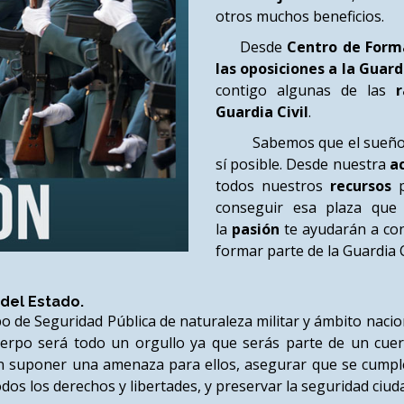
otros muchos beneficios.
Desde
Centro de Form
las oposiciones a la Guardi
contigo algunas de las
ra
Guardia Civil
.
Sabemos que el sueño de c
sí posible. Desde nuestra
a
todos nuestros
recursos
p
conseguir esa plaza que
la
pasión
te ayudarán a con
formar parte de la Guardia Ci
del Estado.
o de Seguridad Pública de naturaleza militar y ámbito naci
erpo será todo un orgullo ya que serás parte de un cuer
n suponer una amenaza para ellos, asegurar que se cumplen l
todos los derechos y libertades, y preservar la seguridad ciu