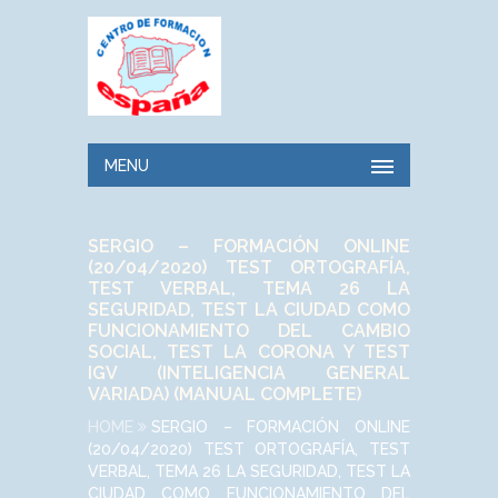
MENU
SERGIO – FORMACIÓN ONLINE
(20/04/2020) TEST ORTOGRAFÍA,
TEST VERBAL, TEMA 26 LA
SEGURIDAD, TEST LA CIUDAD COMO
FUNCIONAMIENTO DEL CAMBIO
SOCIAL, TEST LA CORONA Y TEST
IGV (INTELIGENCIA GENERAL
VARIADA) (MANUAL COMPLETE)
HOME
SERGIO – FORMACIÓN ONLINE
(20/04/2020) TEST ORTOGRAFÍA, TEST
VERBAL, TEMA 26 LA SEGURIDAD, TEST LA
CIUDAD COMO FUNCIONAMIENTO DEL