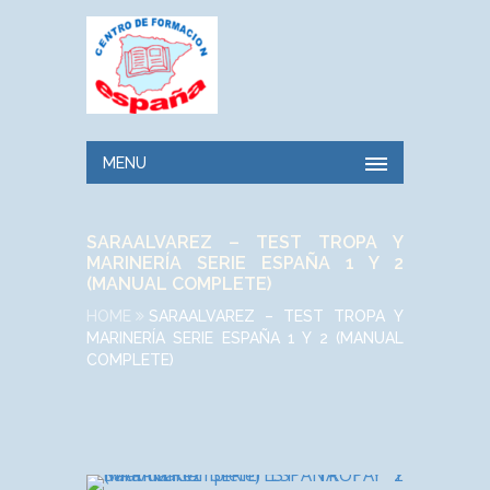
MENU
SARAALVAREZ – TEST TROPA Y
MARINERÍA SERIE ESPAÑA 1 Y 2
(MANUAL COMPLETE)
HOME
SARAALVAREZ – TEST TROPA Y
MARINERÍA SERIE ESPAÑA 1 Y 2 (MANUAL
COMPLETE)