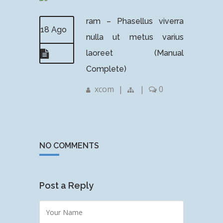
ram – Phasellus viverra
18 Ago
nulla ut metus varius
laoreet (Manual
Complete)
xcom
|
|
0
NO COMMENTS
Post a Reply