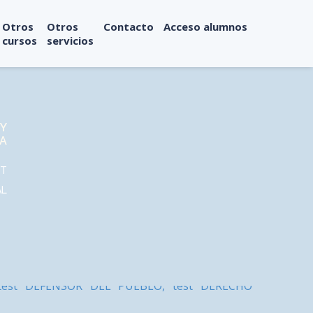
Otros
Otros
Contacto
Acceso alumnos
cursos
servicios
Y
IA
ST
AL