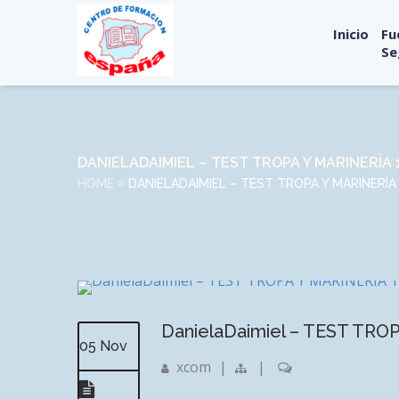
Inicio
Fu
Se
DANIELADAIMIEL – TEST TROPA Y MARINERÍA
HOME
DANIELADAIMIEL – TEST TROPA Y MARINERÍ
DanielaDaimiel – TEST TRO
05 Nov
xcom
|
|