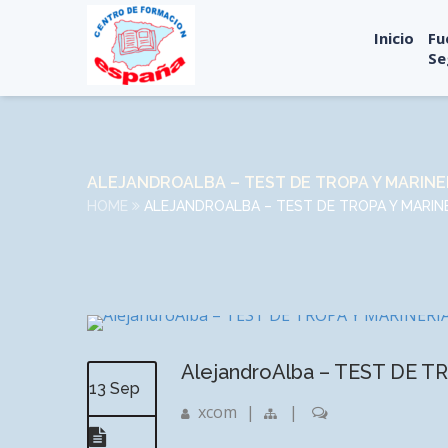
Inicio
Fu
Se
ALEJANDROALBA – TEST DE TROPA Y MARINE
HOME
ALEJANDROALBA – TEST DE TROPA Y MARIN
AlejandroAlba – TEST DE T
13 Sep
xcom
|
|