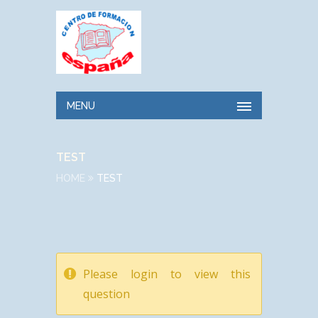
MENU
TEST
HOME
TEST
Please login to view this
question