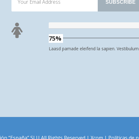
75%
Laasd pamade eleifend la sapien. Vestibulu
ión “España” SLU All Rights Reserved |
Xcom
|
Políticas de 