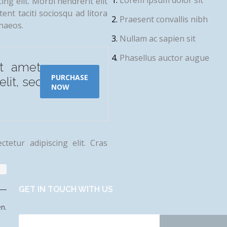
ng elit. Morbi hendrerit elit
ptent taciti sociosqu ad litora
Praesent convallis nibh
naeos.
Nullam ac sapien sit
Phasellus auctor augue
t amet,
PURCHASE
elit, sed
NOW
tetur adipiscing elit. Cras
GET IN TOUCH WITH US
n.