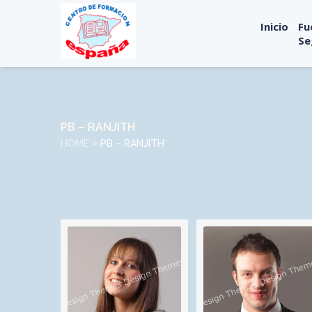
Inicio
Fu
Se
PB – RANJITH
HOME
PB – RANJITH