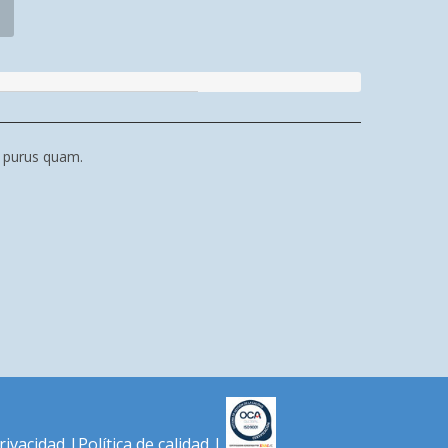
m purus quam.
privacidad
|
Política de calidad
|