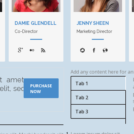
DAMIE GLENDELL
JENNY SHEEN
Co-Director
Marketing Director
Add any content here for an
t amet,
Tab 1
PURCHASE
elit, sed
NOW
Tab 2
Tab 3
Lorem ipsum dolor sit